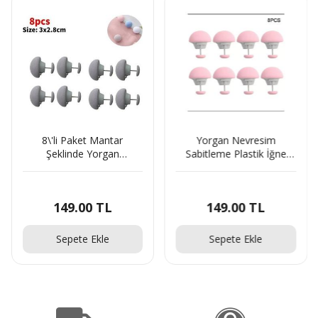
8\'li Paket Mantar
Yorgan Nevresim
Şeklinde Yorgan
Sabitleme Plastik İğne
Sabitleme Iğnesi Düğmeli
Seti 8\'Li - Y008
Klips Çarşaf Yorgan Kılıfı
Sabitle Gri
149.00 TL
149.00 TL
Sepete Ekle
Sepete Ekle