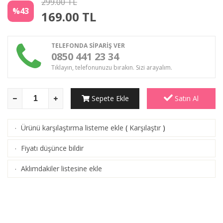
299.00 TL
%43
169.00
TL
TELEFONDA SİPARİŞ VER
0850 441 23 34
Tıklayın, telefonunuzu bırakın. Sizi arayalım.
Sepete Ekle
Satın Al
Ürünü karşılaştırma listeme ekle
(
Karşılaştır
)
·
Fiyatı düşünce bildir
·
Aklımdakiler listesine ekle
·