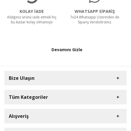
KOLAY İADE
WHATSAPP SİPARİŞ
Aldığınız ürünü iade etmek hiç
7x24 Whatsapp Üzerinden de
bu kadar kolay olmamıştı
Sipariş Verebilirsiniz.
Devamını Gizle
Bize Ulaşın
Tüm Kategoriler
Anne & Bebek
Alışveriş
Müşteri Hizmetleri
Elektronik
0850 441 23 34
Ev & Yaşam