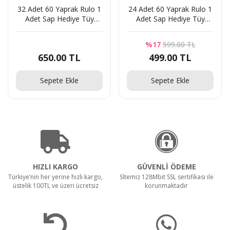
32 Adet 60 Yaprak Rulo 1
24 Adet 60 Yaprak Rulo 1
Adet Sap Hediye Tüy
Adet Sap Hediye Tüy
3 Parça Manikür ve Pedikür Seti Askılı Makaron
Toplama Tüy Alma Kedi
Toplama Tüy Alma Kedi
Kutulu - Pudra
Köpek Kıl Yün Bandı
Köpek Kıl Yün Bandı
%17
599.00 TL
650.00 TL
499.00 TL
279.00 TL
Sepete Ekle
Sepete Ekle
HIZLI KARGO
GÜVENLİ ÖDEME
Türkiye’nin her yerine hızlı kargo,
Sİtemiz 128Mbit SSL sertifikası ile
üstelik 100TL ve üzeri ücretsiz
korunmaktadır