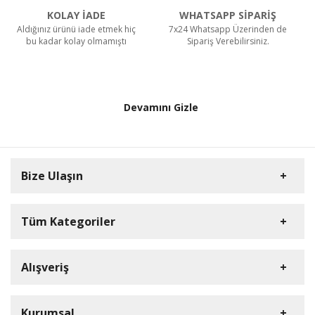
3 Parça Manikür ve Pedikür Seti Askılı Makaron
Kutulu - Pudra
KOLAY İADE
WHATSAPP SİPARİŞ
Aldığınız ürünü iade etmek hiç
7x24 Whatsapp Üzerinden de
bu kadar kolay olmamıştı
Sipariş Verebilirsiniz.
279.00 TL
Devamını Gizle
Bize Ulaşın
Tüm Kategoriler
Anne & Bebek
Alışveriş
Müşteri Hizmetleri
Elektronik
0850 441 23 34
Ev & Yaşam
S.S.S.
Kurumsal
E-Posta Adresi