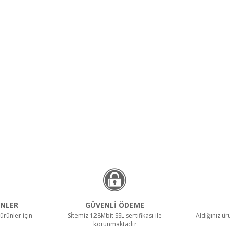
NLER
GÜVENLİ ÖDEME
ürünler için
Sİtemiz 128Mbit SSL sertifikası ile
Aldığınız ü
korunmaktadır