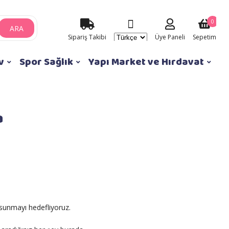
0
ARA
Sipariş Takibi
Üye Paneli
Sepetim
v
Spor Sağlık
Yapı Market ve Hırdavat
a
sunmayı hedefliyoruz.