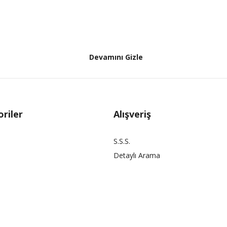
Devamını Gizle
riler
Alışveriş
S.S.S.
Detaylı Arama