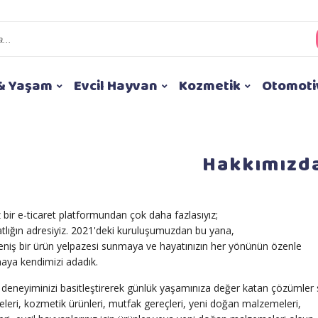
& Yaşam
Evcil Hayvan
Kozmetik
Otomoti
Hakkımızd
bir e-ticaret platformundan çok daha fazlasıyız;
rahatlığın adresiyiz. 2021'deki kuruluşumuzdan bu yana,
 geniş bir ürün yelpazesi sunmaya ve hayatınızın her yönünün özenle
aya kendimizi adadık.
deneyiminizi basitleştirerek günlük yaşamınıza değer katan çözümler 
leri, kozmetik ürünleri, mutfak gereçleri, yeni doğan malzemeleri,