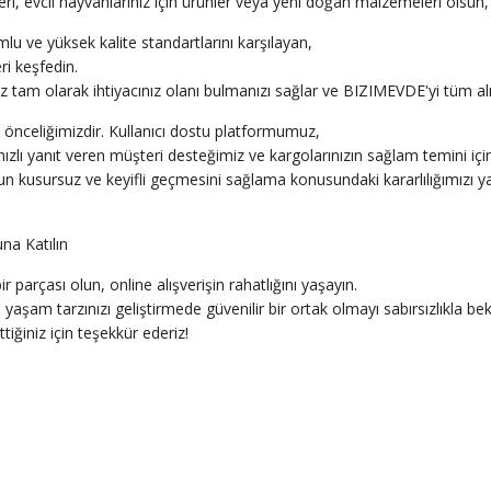
ri, evcil hayvanlarınız için ürünler veya yeni doğan malzemeleri olsun,
lu ve yüksek kalite standartlarını karşılayan,
ri keşfedin.
 tam olarak ihtiyacınız olanı bulmanızı sağlar ve BIZIMEVDE'yi tüm alışve
önceliğimizdir. Kullanıcı dostu platformumuz,
hızlı yanıt veren müşteri desteğimiz ve kargolarınızın sağlam temini iç
n kusursuz ve keyifli geçmesini sağlama konusundaki kararlılığımızı y
a Katılın
 parçası olun, online alışverişin rahatlığını yaşayın.
yaşam tarzınızı geliştirmede güvenilir bir ortak olmayı sabırsızlıkla bek
tiğiniz için teşekkür ederiz!