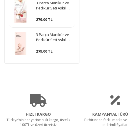
3 Parça Manikür ve
Pedikür Seti Askılı
Makaron Kutulu -
Kırmızı
279.00 TL
3 Parça Manikür ve
Pedikür Seti Askılı
Makaron Kutulu -
Pudra
279.00 TL
HIZLI KARGO
KAMPANYALI ÜRÜ
Türkiye’nin her yerine hızlı kargo, üstelik
Birbirinden farklı marka ve 
100TL ve üzeri ücretsiz
indirimli fiyatlar