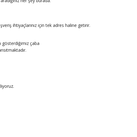
 aradığınız her şey burada.
riş ihtiyaçlarınız için tek adres haline getirir.
in gösterdiğimiz çaba
ansıtmaktadır.
liyoruz.