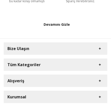
bu kadar kolay olmamıştı
Sipariş Verebilirsiniz.
Devamını Gizle
Bize Ulaşın
Tüm Kategoriler
Anne & Bebek
Alışveriş
Müşteri Hizmetleri
Elektronik
0850 441 23 34
Ev & Yaşam
S.S.S.
Kurumsal
E-Posta Adresi
Evcil Hayvan
Detaylı Arama
bilgi@bizimevde.com
Kozmetik
KVKK