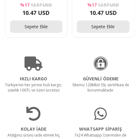
Köpek Kıl Yün Bandı
Köpek Kıl Yün Bandı
%17
12.57 USD
%17
12.57 USD
10.47 USD
10.47 USD
Sepete Ekle
Sepete Ekle
HIZLI KARGO
GÜVENLİ ÖDEME
Türkiye’nin her yerine hızlı kargo,
Sİtemiz 128Mbit SSL sertifikası ile
üstelik 100TL ve üzeri ücretsiz
korunmaktadır
KOLAY İADE
WHATSAPP SİPARİŞ
Aldığınız ürünü iade etmek hiç
7x24 Whatsapp Üzerinden de