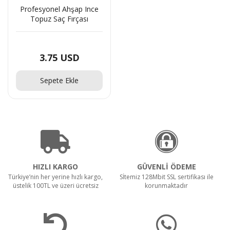
Profesyonel Ahşap Ince
Topuz Saç Fırçası
3 Parça Manikür ve Pedikür Seti Askılı Makaron
Kutulu - Pudra
3.75 USD
5.85 USD
Sepete Ekle
HIZLI KARGO
GÜVENLİ ÖDEME
Türkiye’nin her yerine hızlı kargo,
Sİtemiz 128Mbit SSL sertifikası ile
üstelik 100TL ve üzeri ücretsiz
korunmaktadır