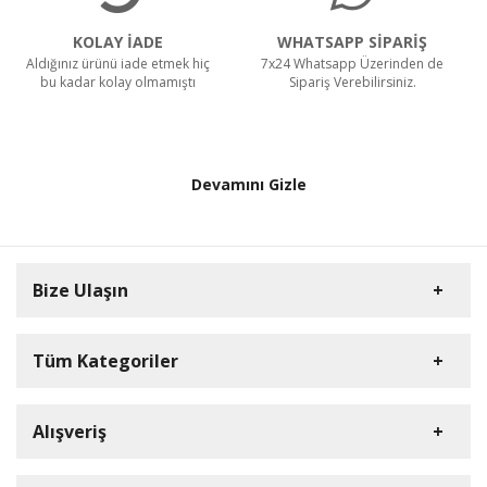
KOLAY İADE
WHATSAPP SİPARİŞ
Aldığınız ürünü iade etmek hiç
7x24 Whatsapp Üzerinden de
bu kadar kolay olmamıştı
Sipariş Verebilirsiniz.
Devamını Gizle
Bize Ulaşın
Tüm Kategoriler
Anne & Bebek
Alışveriş
Müşteri Hizmetleri
Elektronik
0850 441 23 34
Ev & Yaşam