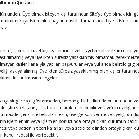
llanımı Şartları
 bölümünden, Üye olmak isteyen kişi tarafından Site'ye üye olmak için gere
ı tarafından kayıt işleminin onaylanması ile tamamlanır. Üyelik işle
maz.
çin reşit olmak, tüzel kişi üyeler için tüzel kişiyi temsil ve ilzam etme
aştırılmamış veya üyelikten süresiz yasaklanmış olmamak gerekmektedir.
lmayan kişiler kanalıyla yapılan başvurular veya yukarıda belirtildiği g
yeliği askıya alınmış; üyelikten süresiz yasaklanmış olan kişiler tarafın
ların kullanılmasına engeldir.
hangi bir gerekçe göstermeden, herhangi bir bildirimde bulunmadan 
lde işbu sözleşmeyi tek taraflı olarak feshedebilir ve Üye’nin üyeliğine
şbu madde içerisinde belirtilen fesih, üyeliğe son verme ve üyeliği durd
ye’nin işlemlerinin veya işlemleri sonucunda ortaya çıkan durumun satıcı b
mesi veya satıcının ticari kararları veya satıcı tarafından ortaya çıkan
 kendi iradesi ile verilecektir.