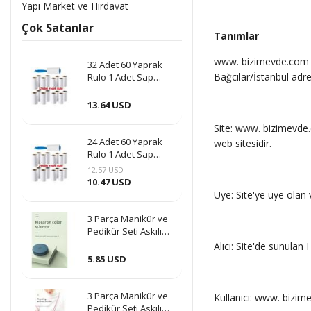
Yapı Market ve Hırdavat
Çok Satanlar
Tanımlar
www. bizimevde.com in
32 Adet 60 Yaprak
Bağcılar/İstanbul adr
Rulo 1 Adet Sap
Hediye Tüy Toplama
Tüy Alma Kedi Köpek
13.64 USD
Kıl Yün Bandı
Site: www. bizimevde.
24 Adet 60 Yaprak
web sitesidir.
Rulo 1 Adet Sap
Hediye Tüy Toplama
12.57 USD
Tüy Alma Kedi Köpek
10.47 USD
Kıl Yün Bandı
Üye: Site'ye üye olan 
3 Parça Manikür ve
Pedikür Seti Askılı
Makaron Kutulu -
Alıcı: Site'de sunulan
Mavi
5.85 USD
3 Parça Manikür ve
Kullanıcı: www. bizime
Pedikür Seti Askılı