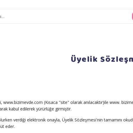
Üyelik Sözleş
i, www.bizimevde.com (Kısaca "site" olarak anılacaktır)ile www. bizim
olarak kabul edilerek yürürlüğe girmiştir.
 olurken verdiği elektronik onayla, Üyelik Sözleşmesi'nin tamamını okud
üt eder.