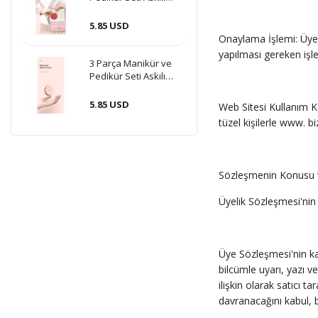
Makaron Kutulu -
Kırmızı
5.85 USD
Onaylama İşlemi: Üye t
yapılması gereken işl
3 Parça Manikür ve
Pedikür Seti Askılı
Makaron Kutulu -
Pudra
5.85 USD
Web Sitesi Kullanım Ko
tüzel kişilerle www. 
Sözleşmenin Konusu
Üyelik Sözleşmesi'nin 
Üye Sözleşmesi'nin kap
bilcümle uyarı, yazı v
ilişkin olarak satıcı 
davranacağını kabul, 