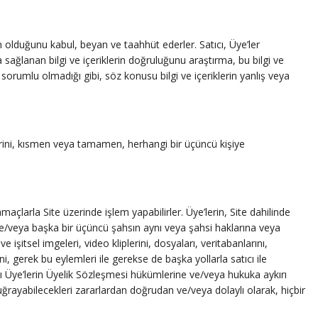
un olduğunu kabul, beyan ve taahhüt ederler. Satıcı, Üye’ler
a sağlanan bilgi ve içeriklerin doğruluğunu araştırma, bu bilgi ve
rumlu olmadığı gibi, söz konusu bilgi ve içeriklerin yanlış veya
erini, kısmen veya tamamen, herhangi bir üçüncü kişiye
açlarla Site üzerinde işlem yapabilirler. Üye’lerin, Site dahilinde
 ve/veya başka bir üçüncü şahsın aynı veya şahsi haklarına veya
 işitsel imgeleri, video kliplerini, dosyaları, veritabanlarını,
, gerek bu eylemleri ile gerekse de başka yollarla satıcı ile
ı Üye’lerin Üyelik Sözleşmesi hükümlerine ve/veya hukuka aykırı
a uğrayabilecekleri zararlardan doğrudan ve/veya dolaylı olarak, hiçbir