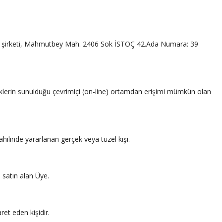
A.Ş. şirketi, Mahmutbey Mah. 2406 Sok İSTOÇ 42.Ada Numara: 39
riklerin sunulduğu çevrimiçi (on-line) ortamdan erişimi mümkün olan
hilinde yararlanan gerçek veya tüzel kişi.
i satın alan Üye.
et eden kişidir.