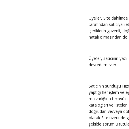
Üye’ler, Site dahilind
tarafından satıcıya il
içeriklerin güvenli, 
hatalı olmasından dol
Üye’ler, satıcının ya
devredemezler.
Satıcının sunduğu Hizm
yaptığı her işlem ve e
malvarlığına tecavüz te
katalogları ve listele
doğrudan ve/veya dola
olarak Site üzerinde g
şekilde sorumlu tutul