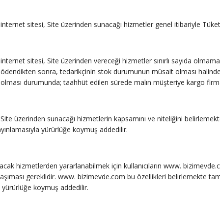
ternet sitesi, Site üzerinden sunacağı hizmetler genel itibariyle Tüket
ternet sitesi, Site üzerinden vereceği hizmetler sınırlı sayıda olmam
 ödendikten sonra, tedarikçinin stok durumunun müsait olması halinde 
ir olması durumunda; taahhüt edilen sürede malın müşteriye kargo firm
te üzerinden sunacağı hizmetlerin kapsamını ve niteliğini belirlemekt
 yayınlamasıyla yürürlüğe koymuş addedilir.
cak hizmetlerden yararlanabilmek için kullanıcıların www. bizimevde.co
ri taşıması gereklidir. www. bizimevde.com bu özellikleri belirlemekte tam
a yürürlüğe koymuş addedilir.