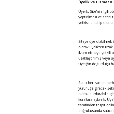
Üyelik ve Hizmet Ku
Üyelik, Site'nin ilgili
yaptırılması ve satıc
yetkisine sahip oluna
Siteye üye olabilmek i
olarak üyelikten uzakl
ilzam etmeye yetkili o
uzaklaştırılmış veya ü
Üyeliğin doğurduğu hak
Satıcı her zaman her
yürürlüğe girecek şeki
olarak durdurabilir. İ
kurallara aykırılık, Ü
tarafından tespit edil
doğrultusunda satıcının