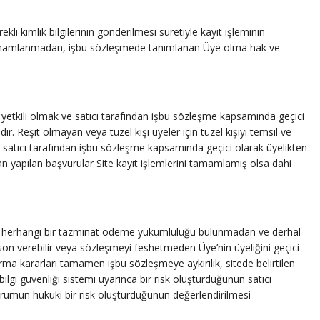
kli kimlik bilgilerinin gönderilmesi suretiyle kayıt işleminin
mi tamamlanmadan, işbu sözleşmede tanımlanan Üye olma hak ve
ye yetkili olmak ve satıcı tarafından işbu sözleşme kapsamında geçici
 Reşit olmayan veya tüzel kişi üyeler için tüzel kişiyi temsil ve
ibi satıcı tarafından işbu sözleşme kapsamında geçici olarak üyelikten
dan yapılan başvurular Site kayıt işlemlerini tamamlamış olsa dahi
ve herhangi bir tazminat ödeme yükümlülüğü bulunmadan ve derhal
 son verebilir veya sözleşmeyi feshetmeden Üye’nin üyeliğini geçici
urma kararları tamamen işbu sözleşmeye aykırılık, sitede belirtilen
ilgi güvenliği sistemi uyarınca bir risk oluşturduğunun satıcı
 durumun hukuki bir risk oluşturduğunun değerlendirilmesi