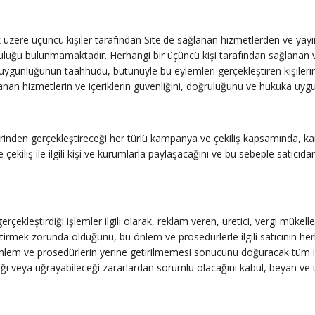
 üzere üçüncü kişiler tarafından Site'de sağlanan hizmetlerden ve yayınla
uluğu bulunmamaktadır. Herhangi bir üçüncü kişi tarafından sağlanan ve ya
ygunluğunun taahhüdü, bütünüyle bu eylemleri gerçekleştiren kişilerin
ğlanan hizmetlerin ve içeriklerin güvenliğini, doğruluğunu ve hukuka u
zerinden gerçekleştireceği her türlü kampanya ve çekiliş kapsamında, ka
e çekiliş ile ilgili kişi ve kurumlarla paylaşacağını ve bu sebeple satı
rçekleştirdiği işlemler ilgili olarak, reklam veren, üretici, vergi mükelle
tirmek zorunda olduğunu, bu önlem ve prosedürlerle ilgili satıcının he
nlem ve prosedürlerin yerine getirilmemesi sonucunu doğuracak tüm ihm
dığı veya uğrayabileceği zararlardan sorumlu olacağını kabul, beyan ve 