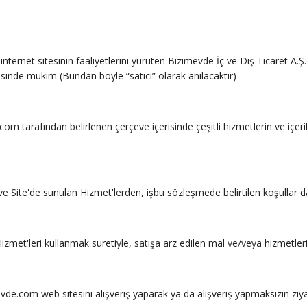
ternet sitesinin faaliyetlerini yürüten Bizimevde İç ve Dış Ticaret 
esinde mukim (Bundan böyle “satıcı” olarak anılacaktır)
com tarafından belirlenen çerçeve içerisinde çeşitli hizmetlerin ve içe
ve Site'de sunulan Hizmet'lerden, işbu sözleşmede belirtilen koşullar da
 Hizmet'leri kullanmak suretiyle, satışa arz edilen mal ve/veya hizmetler
vde.com web sitesini alışveriş yaparak ya da alışveriş yapmaksızın ziyar