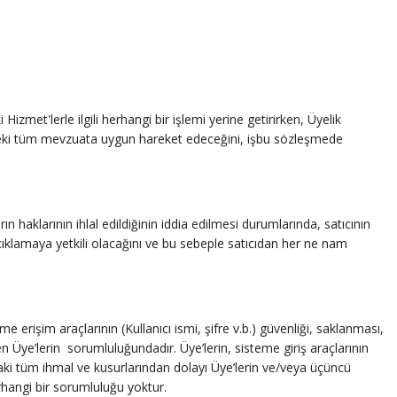
Hizmet'lerle ilgili herhangi bir işlemi yerine getirirken, Üyelik
rlükteki tüm mevzuata uygun hareket edeceğini, işbu sözleşmede
 haklarının ihlal edildiğinin iddia edilmesi durumlarında, satıcının
 açıklamaya yetkili olacağını ve bu sebeple satıcıdan her ne nam
 erişim araçlarının (Kullanıcı ismi, şifre v.b.) güvenliği, saklanması,
en Üye’lerin sorumluluğundadır. Üye’lerin, sisteme giriş araçlarının
rdaki tüm ihmal ve kusurlarından dolayı Üye’lerin ve/veya üçüncü
erhangi bir sorumluluğu yoktur.