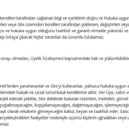
e kendileri tarafından sağlanan bilgi ve içeriklerin doğru ve hukuka uyg
etilen veya Site üzerinden kendileri tarafından yüklenen, değiştirilen vey
doğru ve hukuka uygun olduğunu taahhüt ve garanti etmekle yükümlü ve so
ayı ortaya çıkacak hiçbir zarardan da sorumlu tutulamaz.
zılı onayı olmadan, Üyelik Sözleşmesi kapsamındaki hak ve yükümlülükl
et'lerden yararlananlar ve Site'yi kullananlar, yalnızca hukuka uygun am
ylemdeki hukuki ve cezai sorumluluk kendilerine aittir. Her Üye, satıcı
şkil edecek şekilde, Site dahilinde bulunan resimleri, metinleri, görsel ve
ri çoğaltmayacağını, kopyalamayacağını, dağıtmayacağını, işlemeyeceğini
ylı olarak rekabete girmeyeceğini kabul, beyan ve taahhüt eder. Satıc
erçekleştirdikleri faaliyetler nedeniyle üçüncü kişilerin uğradıkları vey
amaz.