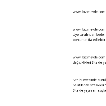
www. bizimevde.com in
www. bizimevde.com in
Üye tarafından bedeli
borcunun ifa edilebil
www. bizimevde.com Si
değişiklikleri Site'de
Site bünyesinde sunula
belirtilecek özellikle
Site'de yayınlamasıyl