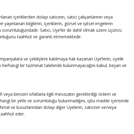
nan içeriklerden dolayı satıcının, satıcı çalışanlarının veya
yınlanan bilgilerin, içeriklerin, görsel ve işitsel imgelerin
 sorumluluğundadır. Satıcı, Üye’ler de dahil olmak üzere üçüncü
ygunluğunu taahhüt ve garanti etmemektedir.
mpanyalara ve çekilişlere katılmaya hak kazanan Üye’lerin, üyelik
cıdan herhangi bir tazminat talebinde bulunmayacağını kabul, beyan ve
fi veya benzeri sıfatlarla ilgili mevzuatın gerektirdiği önlem ve
rhangi bir yetki ve sorumluluğu bulunmadığını, işbu madde içerisinde
al ve kusurlarından dolayı diğer Üyelerin, satıcının ve/veya
taahhüt eder.