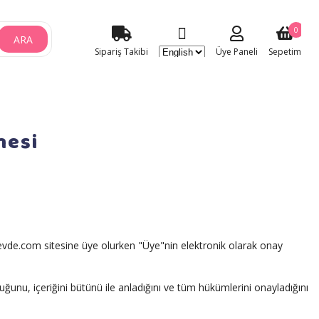
0
ARA
Sipariş Takibi
Üye Paneli
Sepetim
mesi
evde.com sitesine üye olurken "Üye"nin elektronik olarak onay
uğunu, içeriğini bütünü ile anladığını ve tüm hükümlerini onayladığını