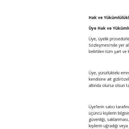
Hak ve Yükümlülük
Üye Hak ve Yükümlü
Üye, üyelik prosedürler
Sözleşmesi'nde yer ala
belirtilen tüm şart ve
Üye, yürürlükteki emre
kendisine ait gizli/öz
altında olursa olsun 
Üye’lerin satıcı taraf
üçüncü kişilerin bilgi
güvenliği, saklanması,
kişilerin uğradığı vey