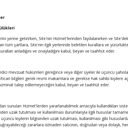
ler
lükleri
ini yerine getirirken, Site'nin Hizmet'lerinden faydalanırken ve Site'deki 
n tüm şartlara, Site'nin ilgili yerlerinde belirtilen kurallara ve yürü
 kuralları anladığını ve onayladığını kabul, beyan ve taahhüt eder.
dici mevzuat hükümleri gereğince veya diğer üyeler ile üçüncü şahısların
el/ticari bilgileri gerek resmi makamlara ve gerekse hak sahibi kişilere
tazminat talep edilemeyeceğini kabul, beyan ve taahhüt eder.
ından sunulan Hizmet'lerden yararlanabilmek amacıyla kullandıkları sisteme
sinden uzak tutulması ve kullanılması durumlarıyla ilgili hususlar tamam
 üçüncü kişilerin bilgisinden uzak tutulması, kullanılması gibi hususla
a uğrayabileceği zararlara istinaden satıcının, doğrudan veya dolaylı, h