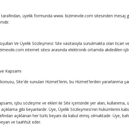
arafından, üyelik formunda www. bizimevde.com sitesinden mesaj gönderm
emdir.
şulları Ve Üyelik Sözleşmesi: Site vasıtasıyla sunulmakta olan ticari v
bizimevde.com internet sitesi arasında elektronik ortamda akdedilen iş
 ve Kapsamı
konusu, Site'de sunulan Hizmet'lerin, bu Hizmet'lerden yararlanma şartla
samı, işbu sözleşme ve ekleri ile Site içerisinde yer alan, kullanıma, üy
e açıklama gibi beyanlardır. Üye, Üyelik Sözleşmesi'nin hükümlerini kabu
tarafından açıklanan her türlü beyanı da kabul etmiş olmaktadır. Üye, ba
beyan ve taahhüt eder.