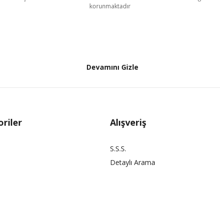
korunmaktadır
Devamını Gizle
riler
Alışveriş
S.S.S.
Detaylı Arama