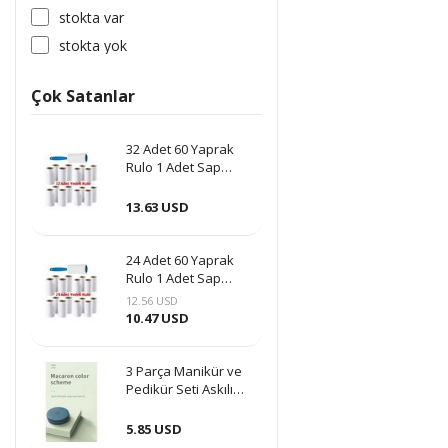
stokta var
stokta yok
Çok Satanlar
32 Adet 60 Yaprak
Rulo 1 Adet Sap
Hediye Tüy Toplama
Tüy Alma Kedi Köpek
13.63 USD
Kıl Yün Bandı
24 Adet 60 Yaprak
Rulo 1 Adet Sap
Hediye Tüy Toplama
12.56 USD
Tüy Alma Kedi Köpek
10.47 USD
Kıl Yün Bandı
3 Parça Manikür ve
Pedikür Seti Askılı
Makaron Kutulu -
Mavi
5.85 USD