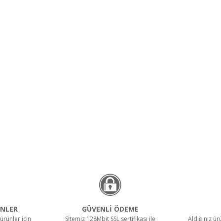
NLER
GÜVENLİ ÖDEME
ürünler için
Sİtemiz 128Mbit SSL sertifikası ile
Aldığınız ü