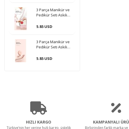
3 Parça Manikür ve
Pedikür Seti Askılı
Makaron Kutulu -
Kırmızı
5.85 USD
3 Parça Manikür ve
Pedikür Seti Askılı
Makaron Kutulu -
Pudra
5.85 USD
HIZLI KARGO
KAMPANYALI ÜRÜ
Türkiye’nin her yerine hızlı kargo, üstelik
Birbirinden farklı marka ve 