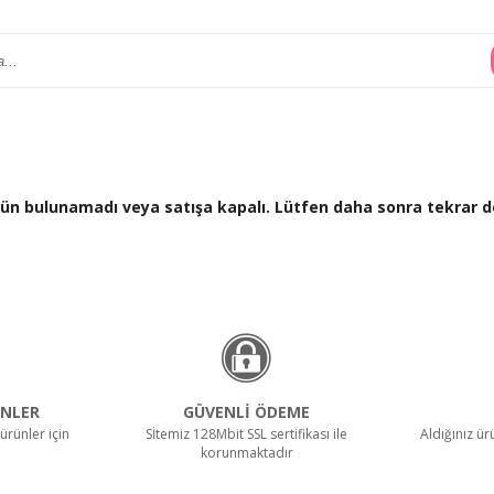
 ürün bulunamadı veya satışa kapalı. Lütfen daha sonra tekrar d
NLER
GÜVENLİ ÖDEME
ürünler için
Sİtemiz 128Mbit SSL sertifikası ile
Aldığınız ü
korunmaktadır