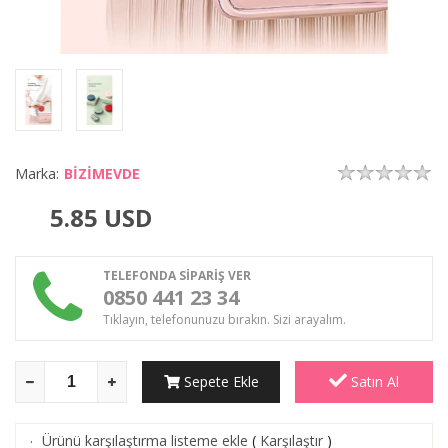
Marka:
BİZİMEVDE
5.85
USD
TELEFONDA SİPARİŞ VER
0850 441 23 34
Tıklayın, telefonunuzu bırakın. Sizi arayalım.
Sepete Ekle
Satın Al
Ürünü karşılaştırma listeme ekle
(
Karşılaştır
)
·