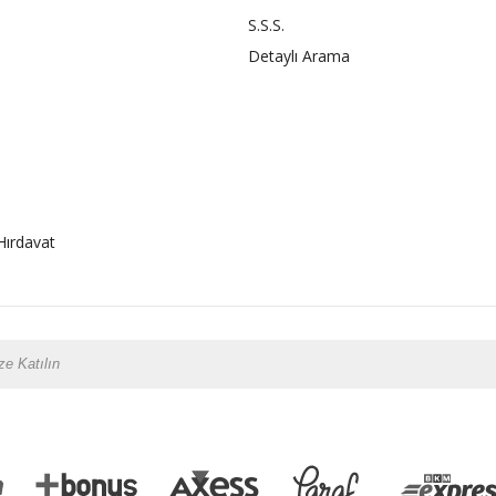
S.S.S.
Detaylı Arama
Hırdavat