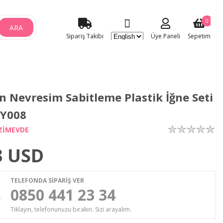
0
ARA
Sipariş Takibi
Üye Paneli
Sepetim
n Nevresim Sabitleme Plastik İğne Seti
- Y008
ZİMEVDE
3
USD
TELEFONDA SİPARİŞ VER
0850 441 23 34
Tıklayın, telefonunuzu bırakın. Sizi arayalım.