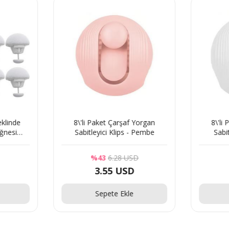
8\'li Paket Çarşaf Yorgan
8\'li Paket Çarşaf Y
Sabitleyici Klips - Pembe
Sabitleyici Klips - 
%43
6.28 USD
3.55 USD
3.55 USD
Sepete Ekle
Sepete Ekle