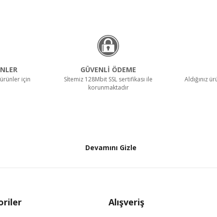
NLER
GÜVENLİ ÖDEME
ürünler için
Sİtemiz 128Mbit SSL sertifikası ile
Aldığınız ü
korunmaktadır
Devamını Gizle
riler
Alışveriş