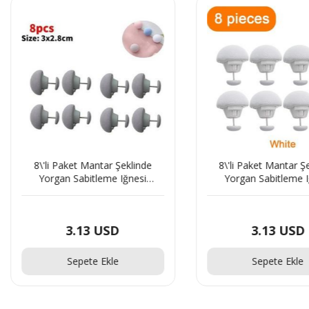
Paket Mantar Şeklinde
8\'li Paket Mantar Şeklinde
n Sabitleme Iğnesi
Yorgan Sabitleme Iğnesi
 Klips Çarşaf Yorgan
Düğmeli Klips Çarşaf Yorgan
ılıfı Sabitle Gri
Kılıfı Sabitle Beyaz
3.13 USD
3.13 USD
Sepete Ekle
Sepete Ekle