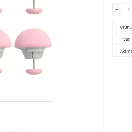
Ürünü 
·
Fiyatı
·
Aklımd
·