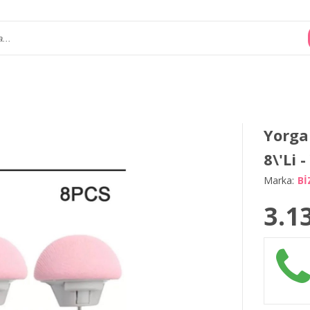
Yorga
8\'Li 
Marka:
Bİ
3.1