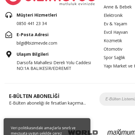
Anne & Bebek
Müşteri Hizmetleri
Elektronik
0850 441 23 34
Ev & Yaşam
Evcil Hayvan
E-Posta Adresi
Kozmetik
bilgi@bizimevde.com
Otomotiv
Ulaşım Bilgileri
Spor Sağlık
Darsofa Mahallesi Dereli Yolu Caddesi
Yapı Market ve 
NO:1A BALIKESİR/EDREMİT
E-BÜLTEN ABONELİĞİ
E-Bülten aboneliği ile fırsatları kaçırma...
Veri politikasındaki amaçlarla sınırlı ve
mevzuata uygun şekilde çerez