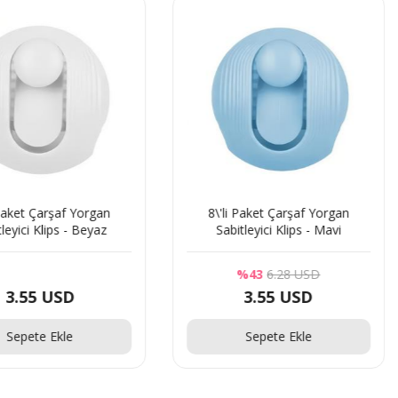
organ
8\'li Paket Çarşaf Yorgan
8\'li
Beyaz
Sabitleyici Klips - Mavi
Sabitl
%43
6.28 USD
3.55 USD
Sepete Ekle