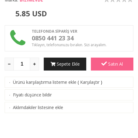
5.85
USD
TELEFONDA SİPARİŞ VER
0850 441 23 34
Tıklayın, telefonunuzu bırakın. Sizi arayalım.
Sepete Ekle
Satın Al
Ürünü karşılaştırma listeme ekle
(
Karşılaştır
)
·
Fiyatı düşünce bildir
·
Aklımdakiler listesine ekle
·