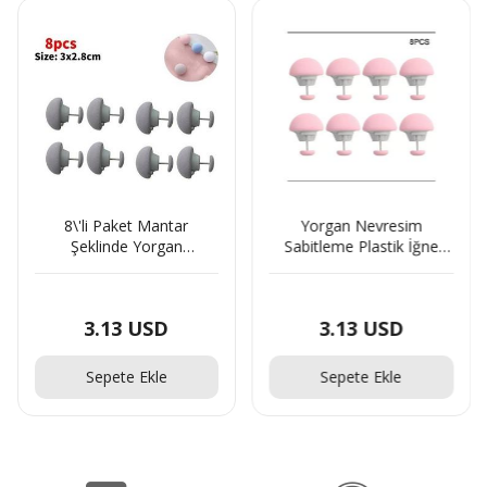
8\'li Paket Mantar
Yorgan Nevresim
Şeklinde Yorgan
Sabitleme Plastik İğne
Sabitleme Iğnesi Düğmeli
Seti 8\'Li - Y008
Klips Çarşaf Yorgan Kılıfı
Sabitle Gri
3.13 USD
3.13 USD
Sepete Ekle
Sepete Ekle